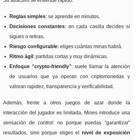
Su atractivo se entiende rápido:
Reglas simples
: se aprende en minutos.
Decisiones constantes
: en cada casilla decides si
sigues o retiras.
Riesgo configurable
: eliges cuántas minas habrá.
Ritmo ágil
: partidas cortas y muy dinámicas.
Enfoque “crypto-friendly”
: suele llamar la atención
de usuarios que ya operan con criptomonedas y
valoran rapidez, transparencia y verificabilidad.
Además, frente a otros juegos de azar donde la
interacción del jugador es limitada, Mines introduce una
sensación de control: no porque puedas “garantizar”
resultados, sino porque eliges el
nivel de exposición