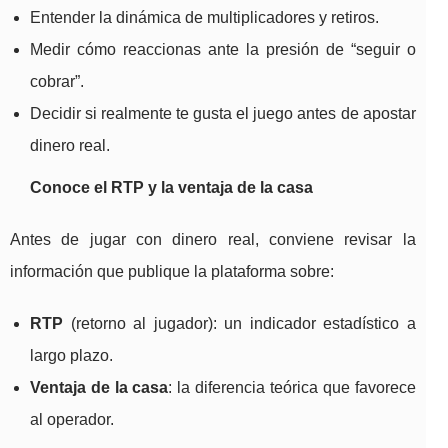
Entender la dinámica de multiplicadores y retiros.
Medir cómo reaccionas ante la presión de “seguir o
cobrar”.
Decidir si realmente te gusta el juego antes de apostar
dinero real.
Conoce el RTP y la ventaja de la casa
Antes de jugar con dinero real, conviene revisar la
información que publique la plataforma sobre:
RTP
(retorno al jugador): un indicador estadístico a
largo plazo.
Ventaja de la casa
: la diferencia teórica que favorece
al operador.