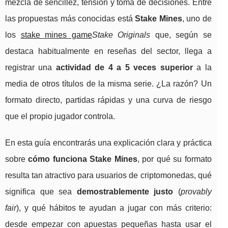
mezcla de sencillez, tensión y toma de decisiones. Entre
las propuestas más conocidas está
Stake Mines
, uno de
los
stake mines game
Stake Originals
que, según se
destaca habitualmente en reseñas del sector, llega a
registrar una
actividad de 4 a 5 veces superior
a la
media de otros títulos de la misma serie. ¿La razón? Un
formato directo, partidas rápidas y una curva de riesgo
que el propio jugador controla.
En esta guía encontrarás una explicación clara y práctica
sobre
cómo funciona Stake Mines
, por qué su formato
resulta tan atractivo para usuarios de criptomonedas, qué
significa que sea
demostrablemente justo
(
provably
fair
), y qué hábitos te ayudan a jugar con más criterio:
desde empezar con apuestas pequeñas hasta usar el