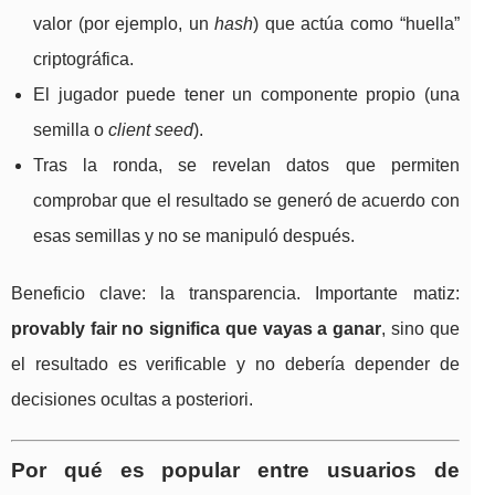
valor (por ejemplo, un
hash
) que actúa como “huella”
criptográfica.
El jugador puede tener un componente propio (una
semilla o
client seed
).
Tras la ronda, se revelan datos que permiten
comprobar que el resultado se generó de acuerdo con
esas semillas y no se manipuló después.
Beneficio clave: la transparencia. Importante matiz:
provably fair no significa que vayas a ganar
, sino que
el resultado es verificable y no debería depender de
decisiones ocultas a posteriori.
Por qué es popular entre usuarios de