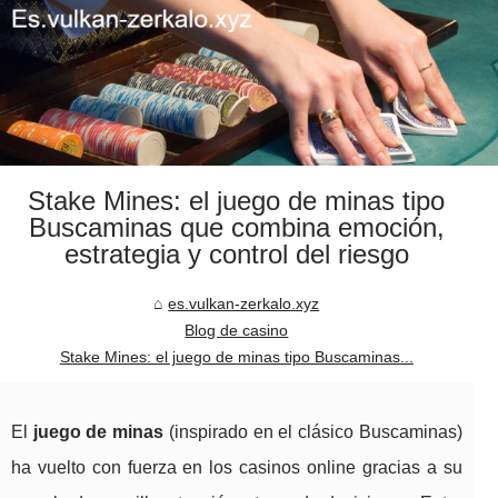
Stake Mines: el juego de minas tipo
Buscaminas que combina emoción,
estrategia y control del riesgo
es.vulkan-zerkalo.xyz
Blog de casino
Stake Mines: el juego de minas tipo Buscaminas...
El
juego de minas
(inspirado en el clásico Buscaminas)
ha vuelto con fuerza en los casinos online gracias a su