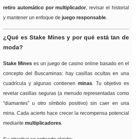
retiro automático por multiplicador
, revisar el historial
y mantener un enfoque de
juego responsable
.
¿Qué es Stake Mines y por qué está tan de
moda?
Stake Mines
es un juego de casino online basado en el
concepto del Buscaminas: hay casillas ocultas en una
cuadrícula y algunas contienen
minas
. Tu objetivo es
revelar casillas seguras (a menudo representadas como
“diamantes” u otro símbolo positivo) sin caer en una
mina. Cada acierto hace crecer la recompensa potencial
mediante
multiplicadores
.