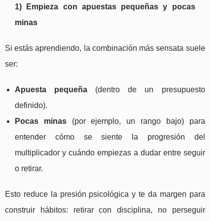
1) Empieza con apuestas pequeñas y pocas
minas
Si estás aprendiendo, la combinación más sensata suele
ser:
Apuesta pequeña
(dentro de un presupuesto
definido).
Pocas minas
(por ejemplo, un rango bajo) para
entender cómo se siente la progresión del
multiplicador y cuándo empiezas a dudar entre seguir
o retirar.
Esto reduce la presión psicológica y te da margen para
construir hábitos: retirar con disciplina, no perseguir