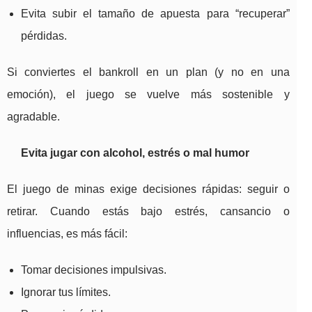
Evita subir el tamaño de apuesta para “recuperar”
pérdidas.
Si conviertes el bankroll en un plan (y no en una
emoción), el juego se vuelve más sostenible y
agradable.
Evita jugar con alcohol, estrés o mal humor
El juego de minas exige decisiones rápidas: seguir o
retirar. Cuando estás bajo estrés, cansancio o
influencias, es más fácil:
Tomar decisiones impulsivas.
Ignorar tus límites.